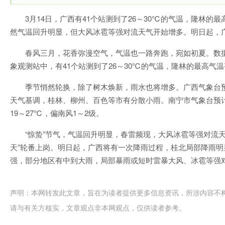
3月14日，广西有41个站测到了26～30℃的气温，隆林的最
然气温回升明显，但大风冰雹等强对流天气开始增多。明日起，
春风三月，花香弥漫空气，气温也一路奔跑，宛如初夏。数据
象观测站中，有41个站测到了26～30℃的气温，隆林的最高气温甚
季节悄然轮换，除了树木焕新，雨水也将增多。广西气象台
天气基调，桂林、柳州、百色等市有分散小雨。南宁市气象台预
19～27℃，偏南风1～2级。
“惊蛰”节气，气温回升明显，春雷频现，大风冰雹等强对流
天”轮番上岗。明日起，广西将有一次降雨过程，桂北局部降雨明
强，部分地区有中到大雨，局部暴雨或短时雷暴大风、冰雹等强
声明：本网转发此文章，旨在为读者提供更多信息资讯，所涉内容不
请与有关方核实，文章观点非本网观点，仅供读者参考。