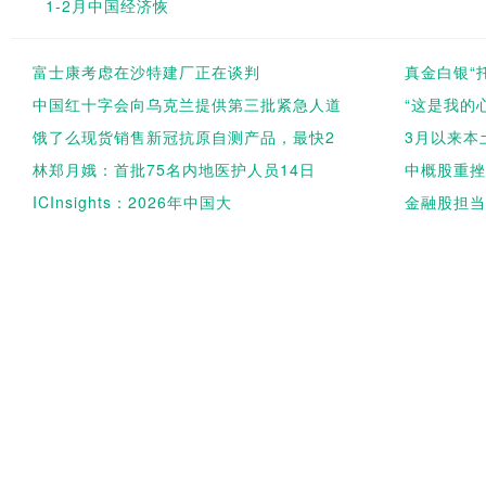
1-2月中国经济恢
富士康考虑在沙特建厂正在谈判
真金白银“
中国红十字会向乌克兰提供第三批紧急人道
“这是我的
饿了么现货销售新冠抗原自测产品，最快2
3月以来本
林郑月娥：首批75名内地医护人员14日
中概股重挫
ICInsights：2026年中国大
金融股担当