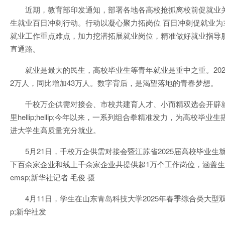
近期，教育部印发通知，部署各地各高校抢抓离校前促就业关
生就业百日冲刺行动。行动以凝心聚力拓岗位 百日冲刺促就业为
就业工作重点难点，加力挖潜拓展就业岗位，精准做好就业指导服
直通路。
就业是最大的民生，高校毕业生等青年就业是重中之重。202
2万人，同比增加43万人。数字背后，是渴望落地的青春梦想。
千校万企供需对接会、市校共建育人才、小而精双选会开辟
里hellip;hellip;今年以来，一系列组合拳精准发力，为高校
进大学生高质量充分就业。
5月21日，千校万企供需对接会暨江苏省2025届高校毕业
下百余家企业和线上千余家企业共提供超1万个工作岗位，涵盖
emsp;新华社记者 毛俊 摄
4月11日，学生在山东青岛科技大学2025年春季综合类大型
p;新华社发