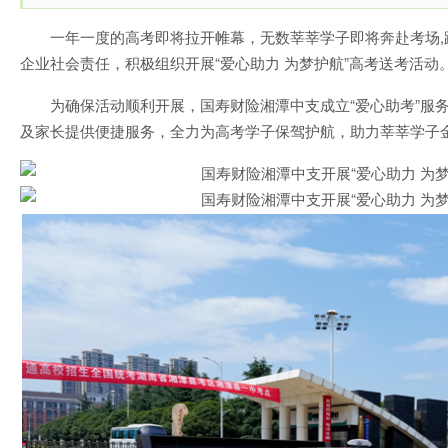
一年一度的高考即将拉开帷幕，无数莘莘学子即将奔赴考场,
企业社会责任，积极组织开展“爱心助力 为梦护航”高考送考活动
为确保活动顺利开展，国寿财险湘潭中支成立“爱心助考”服
及家长提供便捷服务，全力为高考学子保驾护航，助力莘莘学子