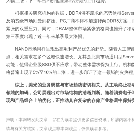
大幅上涨，下半年合约价也显露出强劲的上行趋势。
根据相关研究机构的数据，DDR4供不应求的态势使得Serv
及消费级市场则受到挤压。PC厂商不得不加速转向DDR5方案
紧张的双重压力。同时，DRAM整体市场紧张的格局也推升了移动
第三季度出现了近十年来单季最大涨幅。
NAND市场同样呈现出高毛利产品优先的趋势。随着人工智
点，相关需求在多个区域快速增长。尤其是北美市场通用型Serv
动能，使得企业级SSD供不应求，带动整体需求保持上行。机构
格普遍出现了5%至10%的上涨，进一步印证了这一领域的火热
综上，美光的业务调整与市场趋势密切相关。从主动终止移动
领域的加码，公司展现出对市场结构的清晰判断。随着消费电子与
现和产品组合上的优化，正推动其在复杂的存储产业格局中保持
声明：本网转发此文章，旨在为读者提供更多信息资讯，所涉内容不
请与有关方核实，文章观点非本网观点，仅供读者参考。