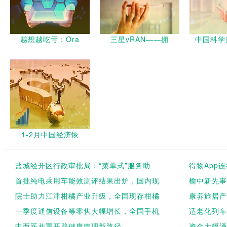
越想越吃亏：Ora
三星vRAN——拥
中国科学
1-2月中国经济恢
盐城经开区行政审批局：“菜单式”服务助
得物App
首批纯电乘用车能效测评结果出炉，国内现
榆中新先事
院士助力江津柑橘产业升级，全国现存柑橘
康养旅居产
一季度通信设备等零售大幅增长，全国手机
适老化列车
中西医并重开辟健康管理新路径
资金大幅涌