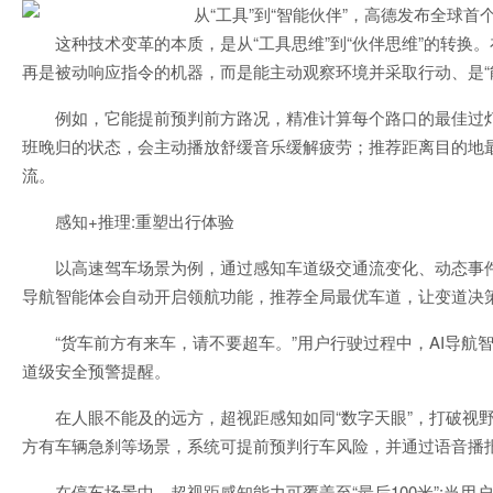
这种技术变革的本质，是从“工具思维”到“伙伴思维”的转换
再是被动响应指令的机器，而是能主动观察环境并采取行动、是“
例如，它能提前预判前方路况，精准计算每个路口的最佳过
班晚归的状态，会主动播放舒缓音乐缓解疲劳；推荐距离目的地
流。
感知+推理:重塑出行体验
以高速驾车场景为例，通过感知车道级交通流变化、动态事件
导航智能体会自动开启领航功能，推荐全局最优车道，让变道决
“货车前方有来车，请不要超车。”用户行驶过程中，AI导
道级安全预警提醒。
在人眼不能及的远方，超视距感知如同“数字天眼”，打破视
方有车辆急刹等场景，系统可提前预判行车风险，并通过语音播
在停车场景中，超视距感知能力可覆盖至“最后100米”:当