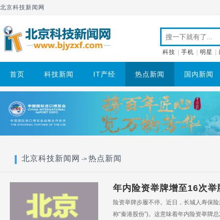
北京科技新闻网
科技
|
手机
|
明星
|
首页
科技新闻
IT产经
热点新闻
国内新闻
北京科技新闻网
热点新闻
->
年内险资举牌增至16次
险资举牌步履不停。近日，长城人寿保险
称“秦港股份”)。这意味着年内险资举牌总