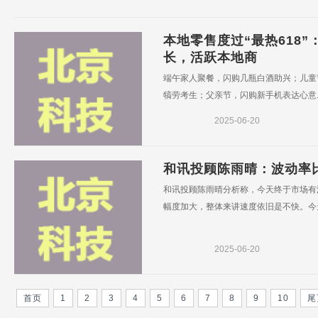
本地零售度过“最热618”
长，活跃本地商
端午家人聚餐，闪购几瓶白酒助兴；儿童
犒劳考生；父亲节，闪购新手机表达心意....
2025-06-20
和讯投顾陈雨晴：波动率比
和讯投顾陈雨晴分析称，今天终于市场有
幅度加大，整体来讲速度依旧是不快。今天
2025-06-20
首页
1
2
3
4
5
6
7
8
9
10
尾