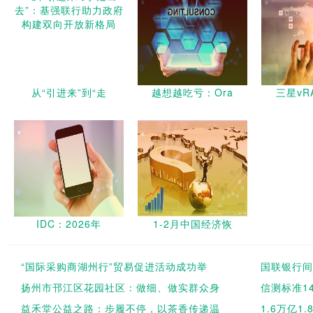
从“引进来”到“走
越想越吃亏：Ora
三星vR
IDC：2026年
1-2月中国经济恢
“国际采购商湖州行”贸易促进活动成功举
国联银行间
扬州市邗江区花园社区：做细、做实群众身
信测标准14
益禾堂公益之路：步履不停，以茶香传递温
1.6万亿