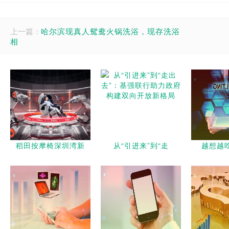
上一篇：
哈尔滨现真人鸳鸯火锅洗浴，现存洗浴
相
稻田按摩椅深圳湾新
从“引进来”到“走
越想越吃