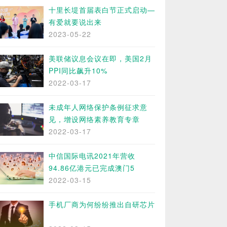
十里长堤首届表白节正式启动—
有爱就要说出来
2023-05-22
美联储议息会议在即，美国2月
PPI同比飙升10%
2022-03-17
未成年人网络保护条例征求意
见，增设网络素养教育专章
2022-03-17
中信国际电讯2021年营收
94.86亿港元已完成澳门5
2022-03-15
手机厂商为何纷纷推出自研芯片