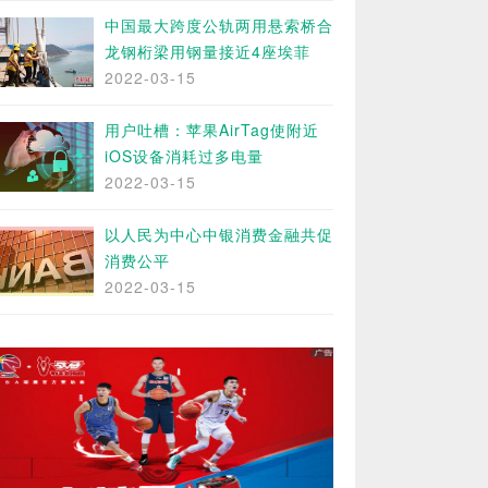
中国最大跨度公轨两用悬索桥合
龙钢桁梁用钢量接近4座埃菲
2022-03-15
用户吐槽：苹果AirTag使附近
iOS设备消耗过多电量
2022-03-15
以人民为中心中银消费金融共促
消费公平
2022-03-15