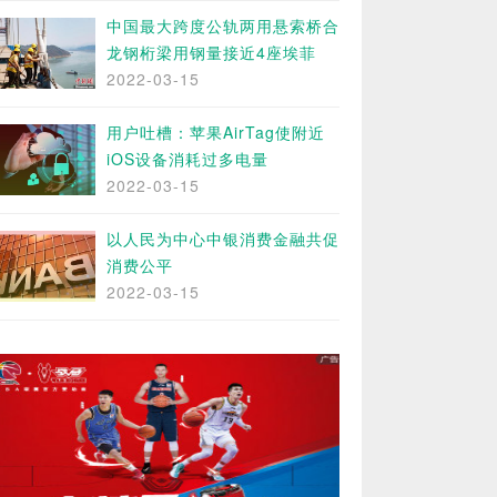
中国最大跨度公轨两用悬索桥合
龙钢桁梁用钢量接近4座埃菲
2022-03-15
用户吐槽：苹果AirTag使附近
iOS设备消耗过多电量
2022-03-15
以人民为中心中银消费金融共促
消费公平
2022-03-15