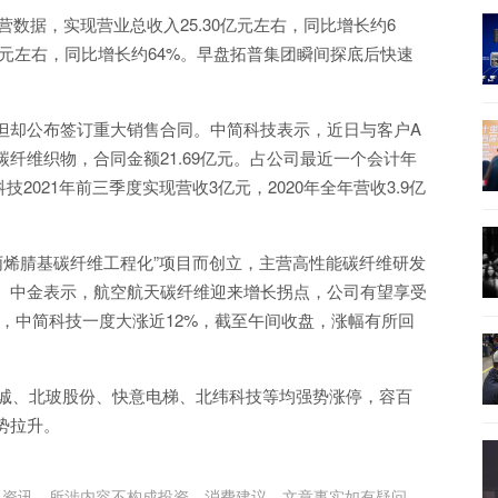
经营数据，实现营业总收入25.30亿元左右，同比增长约6
亿元左右，同比增长约64%。早盘拓普集团瞬间探底后快速
但却公布签订重大销售合同。中简科技表示，近日与客户A
纤维织物，合同金额21.69亿元。占公司最近一个会计年
技2021年前三季度实现营收3亿元，2020年全年营收3.9亿
3 聚丙烯腈基碳纤维工程化”项目而创立，主营高性能碳纤维研发
域。中金表示，航空航天碳纤维迎来增长拐点，公司有望享受
间，中简科技一度大涨近12%，截至午间收盘，涨幅有所回
海诚、北玻股份、快意电梯、北纬科技等均强势涨停，容百
势拉升。
息资讯，所涉内容不构成投资、消费建议。文章事实如有疑问，