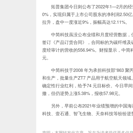
拓普集团今日则公布了2022年1—2月的
0%，实现归属于上市公司股东的净利润2.50
拉升，盘中一度涨近9%，振幅高达12.11%。
中简科技虽没公布业绩和月度经营数据，
签订《产品订货合同》，合同标的为碳纤维及碳
度经审计的营收的556.94%。财报显示，中简科
元。
中简科技于2008 年为承担科技部“86
和生产，批量生产ZT7 产品用于航空航天领
确定性行业红利，给予74 元目标价。今日早
撤，但仍逆势上涨5.38%，报收57.98元。
另外，早前公布2021年业绩预增的中国
科技、壹石通、智飞生物、天奈科技等纷纷逆
声明：本网转发此文章，旨在为读者提供更多信