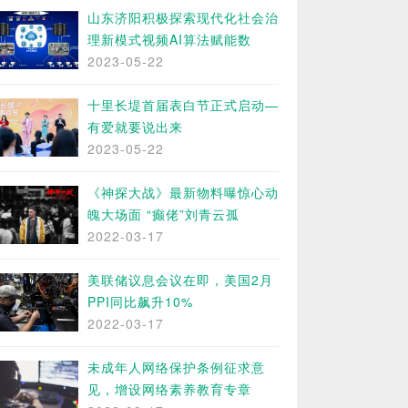
山东济阳积极探索现代化社会治
理新模式视频AI算法赋能数
2023-05-22
十里长堤首届表白节正式启动—
有爱就要说出来
2023-05-22
《神探大战》最新物料曝惊心动
魄大场面 “癫佬”刘青云孤
2022-03-17
美联储议息会议在即，美国2月
PPI同比飙升10%
2022-03-17
未成年人网络保护条例征求意
见，增设网络素养教育专章