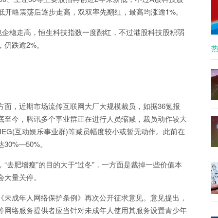
低开略震荡后逐步走高，双双率先翻红，最高均涨逾1%。
也企稳走高，恒生科技指数一度翻红，不过港股科技股积弱
，仍跌逾2%。
方面，近期市场流传互联网大厂大规模裁员，如据36氪报
底至今，腾讯多个事业群正在进行人员缩减，裁员动作较大
而IEG(互动娱乐事业群)等减员幅度较小或暂无动作。此前在
0%—50%。
“去肥增瘦”的目的大于“过冬”，一方面是裁掉一些价值本
会大量关停。
《未成年人网络保护条例》再次公开征求意见。意见提出，
等网络服务提供者应当针对未成年人使用其服务设置青少年